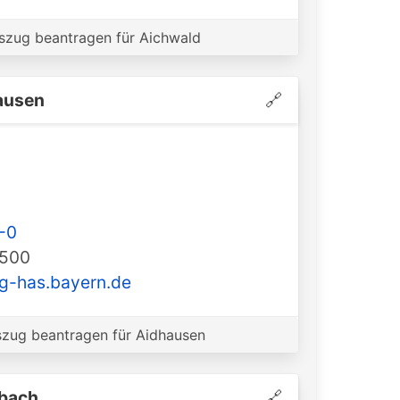
zug beantragen für Aichwald
ausen
🔗
-0
-500
g-has.bayern.de
zug beantragen für Aidhausen
sbach
🔗