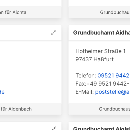
 für Aichtal
Grundbuchaus
🔗
Grundbuchamt ️Aidh
Hofheimer Straße 1
97437 Haßfurt
Telefon:
09521 9442
Fax:+49 9521 9442
de
E-Mail:
poststelle@a
für Aidenbach
Grundbuchaus
🔗
Grundbuchamt ️Aigl