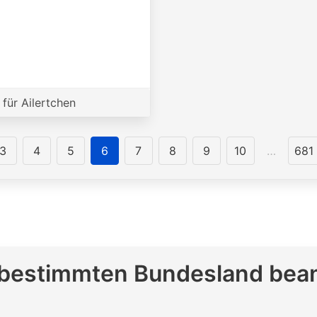
für Ailertchen
3
4
5
6
7
8
9
10
…
681
bestimmten Bundesland bea