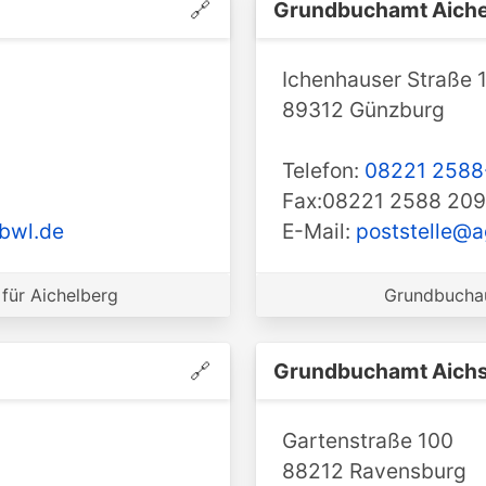
🔗
Grundbuchamt ️Aich
Ichenhauser Straße 
89312 Günzburg
Telefon:
08221 2588
Fax:08221 2588 20
.bwl.de
E-Mail:
poststelle@a
für Aichelberg
Grundbuchau
🔗
Grundbuchamt ️Aichs
Gartenstraße 100
88212 Ravensburg