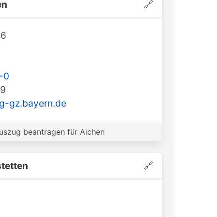
en
🔗
16
-0
99
g-gz.bayern.de
szug beantragen für Aichen
tetten
🔗