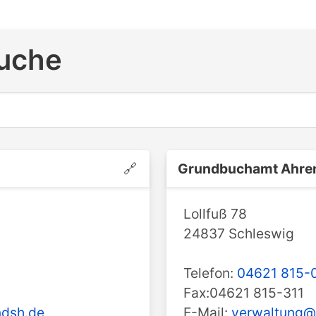
uche
🔗
Grundbuchamt ️Ahren
Lollfuß 78
24837 Schleswig
Telefon:
04621 815-
Fax:04621 815-311
dsh.de
E-Mail:
verwaltung@