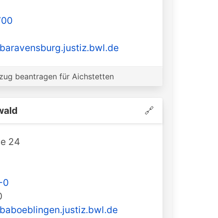
700
baravensburg.justiz.bwl.de
ug beantragen für Aichstetten
wald
🔗
ße 24
-0
0
baboeblingen.justiz.bwl.de