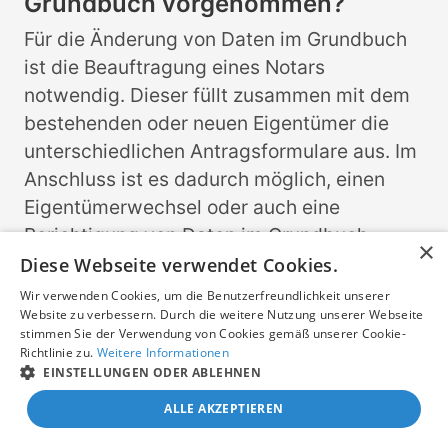
Grundbuch vorgenommen?
Für die Änderung von Daten im Grundbuch
ist die Beauftragung eines Notars
notwendig. Dieser füllt zusammen mit dem
bestehenden oder neuen Eigentümer die
unterschiedlichen Antragsformulare aus. Im
Anschluss ist es dadurch möglich, einen
Eigentümerwechsel oder auch eine
Berichtigung von Daten im Grundbuch
×
durchzuführen.
Diese Webseite verwendet Cookies.
Wir verwenden Cookies, um die Benutzerfreundlichkeit unserer
Worum handelt es sich bei einem
Website zu verbessern. Durch die weitere Nutzung unserer Webseite
stimmen Sie der Verwendung von Cookies gemäß unserer Cookie-
elektronischen
Richtlinie zu.
Weitere Informationen
Grundbuchauszug?
EINSTELLUNGEN ODER ABLEHNEN
Seit mehreren Jahren werden die
ALLE AKZEPTIEREN
Grundbücher elektronisch geführt und