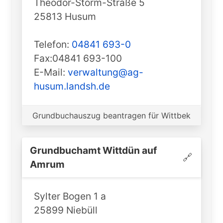
Theodor-Storm-Straße 5
25813 Husum
Telefon:
04841 693-0
Fax:04841 693-100
E-Mail:
verwaltung@ag-
husum.landsh.de
Grundbuchauszug beantragen für Wittbek
Grundbuchamt ️Wittdün auf
🔗
Amrum
Sylter Bogen 1 a
25899 Niebüll