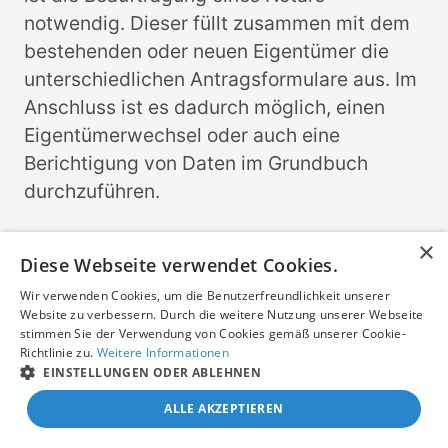
notwendig. Dieser füllt zusammen mit dem
bestehenden oder neuen Eigentümer die
unterschiedlichen Antragsformulare aus. Im
Anschluss ist es dadurch möglich, einen
Eigentümerwechsel oder auch eine
Berichtigung von Daten im Grundbuch
durchzuführen.
Worum handelt es sich bei einem
×
Diese Webseite verwendet Cookies.
elektronischen
Grundbuchauszug?
Wir verwenden Cookies, um die Benutzerfreundlichkeit unserer
Website zu verbessern. Durch die weitere Nutzung unserer Webseite
Seit mehreren Jahren werden die
stimmen Sie der Verwendung von Cookies gemäß unserer Cookie-
Richtlinie zu.
Weitere Informationen
Grundbücher elektronisch geführt und
EINSTELLUNGEN ODER ABLEHNEN
können auch elektronisch abgerufen
ALLE AKZEPTIEREN
werden. Der elektronische Zugriff ist jedoch
nur speziellen Berufsgruppen wie Notaren