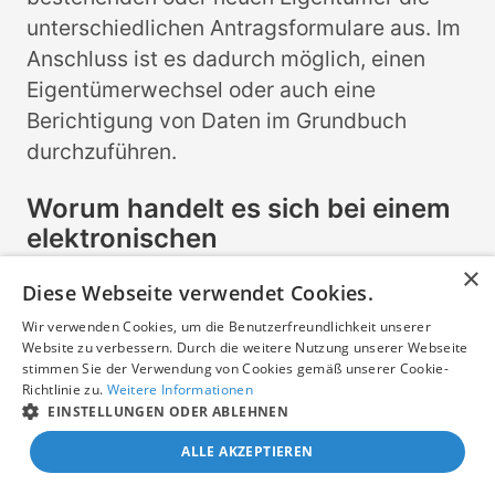
unterschiedlichen Antragsformulare aus. Im
Anschluss ist es dadurch möglich, einen
Eigentümerwechsel oder auch eine
Berichtigung von Daten im Grundbuch
durchzuführen.
Worum handelt es sich bei einem
elektronischen
Grundbuchauszug?
×
Diese Webseite verwendet Cookies.
Seit mehreren Jahren werden die
Wir verwenden Cookies, um die Benutzerfreundlichkeit unserer
Grundbücher elektronisch geführt und
Website zu verbessern. Durch die weitere Nutzung unserer Webseite
können auch elektronisch abgerufen
stimmen Sie der Verwendung von Cookies gemäß unserer Cookie-
Richtlinie zu.
Weitere Informationen
werden. Der elektronische Zugriff ist jedoch
EINSTELLUNGEN ODER ABLEHNEN
nur speziellen Berufsgruppen wie Notaren
ALLE AKZEPTIEREN
und anderen gestattet, die im Rahmen Ihrer
dienstlichen Aufgaben regelmäßig Einsicht