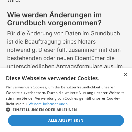
Wie werden Änderungen im
Grundbuch vorgenommen?
Für die Änderung von Daten im Grundbuch
ist die Beauftragung eines Notars
notwendig. Dieser füllt zusammen mit dem
bestehenden oder neuen Eigentümer die
unterschiedlichen Antragsformulare aus. Im
×
Anschluss ist es dadurch möglich, einen
Diese Webseite verwendet Cookies.
Eigentümerwechsel oder auch eine
Wir verwenden Cookies, um die Benutzerfreundlichkeit unserer
Berichtigung von Daten im Grundbuch
Website zu verbessern. Durch die weitere Nutzung unserer Webseite
stimmen Sie der Verwendung von Cookies gemäß unserer Cookie-
durchzuführen.
Richtlinie zu.
Weitere Informationen
EINSTELLUNGEN ODER ABLEHNEN
Worum handelt es sich bei einem
ALLE AKZEPTIEREN
elektronischen
Grundbuchauszug?