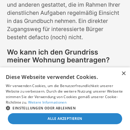
und anderen gestattet, die im Rahmen Ihrer
dienstlichen Aufgaben regelmäßig Einsicht
in das Grundbuch nehmen. Ein direkter
Zugangsweg für interessierte Bürger
besteht defacto (noch) nicht.
Wo kann ich den Grundriss
meiner Wohnung beantragen?
Einen Grundriss für eine Wohnung erhält
×
Diese Webseite verwendet Cookies.
man normalerweise beim Bauamt über
Einsicht in die Bauakten, also für Wiesthalim
Wir verwenden Cookies, um die Benutzerfreundlichkeit unserer
Website zu verbessern. Durch die weitere Nutzung unserer Webseite
Bauamt Wiesthal bzw im Bauamt des
stimmen Sie der Verwendung von Cookies gemäß unserer Cookie-
Kreises Landkreis Main-Spessart.
Richtlinie zu.
Weitere Informationen
EINSTELLUNGEN ODER ABLEHNEN
Was ist das Grundbuchblatt?
ALLE AKZEPTIEREN
Das Grundbuchblatt unterteilt sich in fünf