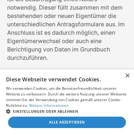
notwendig. Dieser füllt zusammen mit dem
bestehenden oder neuen Eigentümer die
unterschiedlichen Antragsformulare aus. Im
Anschluss ist es dadurch möglich, einen
Eigentümerwechsel oder auch eine
Berichtigung von Daten im Grundbuch
durchzuführen.
Worum handelt es sich bei einem
×
Diese Webseite verwendet Cookies.
elektronischen
Grundbuchauszug?
Wir verwenden Cookies, um die Benutzerfreundlichkeit unserer
Website zu verbessern. Durch die weitere Nutzung unserer Webseite
Seit mehreren Jahren werden die
stimmen Sie der Verwendung von Cookies gemäß unserer Cookie-
Richtlinie zu.
Weitere Informationen
Grundbücher elektronisch geführt und
EINSTELLUNGEN ODER ABLEHNEN
können auch elektronisch abgerufen
ALLE AKZEPTIEREN
werden. Der elektronische Zugriff ist jedoch
nur speziellen Berufsgruppen wie Notaren