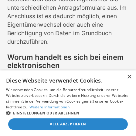
unterschiedlichen Antragsformulare aus. Im
Anschluss ist es dadurch möglich, einen
Eigentümerwechsel oder auch eine
Berichtigung von Daten im Grundbuch
durchzuführen.
Worum handelt es sich bei einem
elektronischen
Grundbuchauszug?
×
Diese Webseite verwendet Cookies.
Seit mehreren Jahren werden die
Wir verwenden Cookies, um die Benutzerfreundlichkeit unserer
Grundbücher elektronisch geführt und
Website zu verbessern. Durch die weitere Nutzung unserer Webseite
können auch elektronisch abgerufen
stimmen Sie der Verwendung von Cookies gemäß unserer Cookie-
Richtlinie zu.
Weitere Informationen
werden. Der elektronische Zugriff ist jedoch
EINSTELLUNGEN ODER ABLEHNEN
nur speziellen Berufsgruppen wie Notaren
ALLE AKZEPTIEREN
und anderen gestattet, die im Rahmen Ihrer
dienstlichen Aufgaben regelmäßig Einsicht